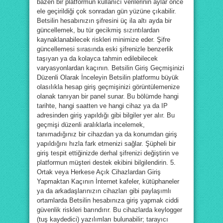
bazen bir platformun kullanıcı verilerinin aylar önce
ele geçirildiği çok sonradan gün yüzüne çıkabilir.
Betsilin hesabınızın şifresini üç ila altı ayda bir
güncellemek, bu tür gecikmiş sızıntılardan
kaynaklanabilecek riskleri minimize eder. Şifre
güncellemesi sırasında eski şifrenizle benzerlik
taşıyan ya da kolayca tahmin edilebilecek
varyasyonlardan kaçının. Betsilin Giriş Geçmişinizi
Düzenli Olarak İnceleyin Betsilin platformu büyük
olasılıkla hesap giriş geçmişinizi görüntülemenize
olanak tanıyan bir panel sunar. Bu bölümde hangi
tarihte, hangi saatten ve hangi cihaz ya da IP
adresinden giriş yapıldığı gibi bilgiler yer alır. Bu
geçmişi düzenli aralıklarla incelemek,
tanımadığınız bir cihazdan ya da konumdan giriş
yapıldığını hızla fark etmenizi sağlar. Şüpheli bir
giriş tespit ettiğinizde derhal şifrenizi değiştirin ve
platformun müşteri destek ekibini bilgilendirin. 5.
Ortak veya Herkese Açık Cihazlardan Giriş
Yapmaktan Kaçının İnternet kafeler, kütüphaneler
ya da arkadaşlarınızın cihazları gibi paylaşımlı
ortamlarda Betsilin hesabınıza giriş yapmak ciddi
güvenlik riskleri barındırır. Bu cihazlarda keylogger
(tuş kaydedici) yazılımları bulunabilir; tarayıcı