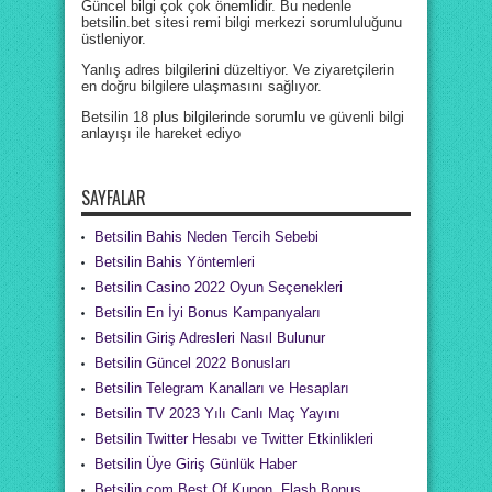
Güncel bilgi çok çok önemlidir. Bu nedenle
betsilin.bet sitesi remi bilgi merkezi sorumluluğunu
üstleniyor.
Yanlış adres bilgilerini düzeltiyor. Ve ziyaretçilerin
en doğru bilgilere ulaşmasını sağlıyor.
Betsilin 18 plus bilgilerinde sorumlu ve güvenli bilgi
anlayışı ile hareket ediyo
SAYFALAR
Betsilin Bahis Neden Tercih Sebebi
Betsilin Bahis Yöntemleri
Betsilin Casino 2022 Oyun Seçenekleri
Betsilin En İyi Bonus Kampanyaları
Betsilin Giriş Adresleri Nasıl Bulunur
Betsilin Güncel 2022 Bonusları
Betsilin Telegram Kanalları ve Hesapları
Betsilin TV 2023 Yılı Canlı Maç Yayını
Betsilin Twitter Hesabı ve Twitter Etkinlikleri
Betsilin Üye Giriş Günlük Haber
Betsilin.com Best Of Kupon, Flash Bonus