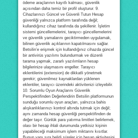
ödeme araçlarının kayıtlı kalması, güvenlik
açısından daha temiz bir profil oluşturur. 9.
Cihazlarınızı Güncel ve Güvenli Tutun Hesap
güvenliği yalnızca platform tarafında değil;
kullandığınız cihaz tarafında da şekillenir. İşletim
sistemi güncellemelerini, tarayıcı güncellemelerini
ve güvenlik yamalarını geciktirmeden uygulamak,
bilinen güvenlik açıklarının kapatılmasını sağlar.
Betsilin’e erişmek için kullandığınız cihazda güncel
bir antivirüs yazılımı bulundurmak ve düzenli
tarama yapmak, zararlı yazılımların hesap
bilgilerinize ulaşmasını engeller. Tarayıcı
eklentilerini (extension) de dikkatli yönetmek
gerekir; güvenilmez kaynaklardan yüklenen
eklentiler, tarayıcı üzerindeki aktivitenizi izleyebilir.
10. Sorumlu Oyun Araçlarını Güvenlik
Perspektifinden Değerlendirin Betsilin platformunun
sunduğu sorumlu oyun araçları, yalnızca bahis
alışkanlıklarınızı kontrol altında tutmak için değil;
aynı zamanda hesap güvenliği perspektifinden de
değer taşır. Günlük para yatırma limitleri belirlemek,
olası bir hesap ihlali durumunda yetkisiz kişinin
yapabileceği maksimum işlem miktarını kısıtlar.
Bunun yanı sıra belirli süreler için hesap aktivitesini