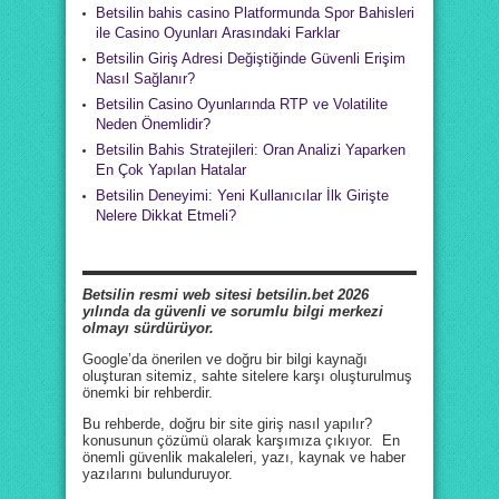
Betsilin bahis casino Platformunda Spor Bahisleri
ile Casino Oyunları Arasındaki Farklar
Betsilin Giriş Adresi Değiştiğinde Güvenli Erişim
Nasıl Sağlanır?
Betsilin Casino Oyunlarında RTP ve Volatilite
Neden Önemlidir?
Betsilin Bahis Stratejileri: Oran Analizi Yaparken
En Çok Yapılan Hatalar
Betsilin Deneyimi: Yeni Kullanıcılar İlk Girişte
Nelere Dikkat Etmeli?
Betsilin resmi web sitesi betsilin.bet 2026
yılında da güvenli ve sorumlu bilgi merkezi
olmayı sürdürüyor.
Google’da önerilen ve doğru bir bilgi kaynağı
oluşturan sitemiz, sahte sitelere karşı oluşturulmuş
önemki bir rehberdir.
Bu rehberde, doğru bir site giriş nasıl yapılır?
konusunun çözümü olarak karşımıza çıkıyor. En
önemli güvenlik makaleleri, yazı, kaynak ve haber
yazılarını bulunduruyor.