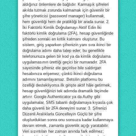
aldığınız önlemlere de bağlıdır. Karmaşık şifreleri
akılda tutmak zorunda kalmamak için güvenilir bir
şifre yöneticisi (password manager) kullanmak,
hem güvenliği hem de pratikliği bir arada sunar. 2.
İki Faktörlü Kimlik Doğrulamayı Aktif Edin İki
faktörlü kimlik doğrulama (2FA), hesap güvenliğinde
şifreden sonraki en kritik katmanı oluşturur. Bu
sistem, giriş yaparken şifrenizin yanı sıra ikinci bir
doğrulama adımı daha talep eder; bu genellikle
telefonunuza gelen bir kod ya da kimlik doğrulama
uygulamasının ürettiği geçici bir numaradır. 2FA
sayesinde şifreniz ele geçirilse bile saldırgan
hesabınıza erişemez; çünkü ikinci doğrulama
adımını tamamlayamaz. Betsilin platformu bu
özelliği destekliyorsa ilk girişte aktif hâle getirmek,
hesap güvenliğinizi tek adımda dramatik biçimde
artırır. Google Authenticator ya da Authy gibi
uygulamalar, SMS tabanlı doğrulamaya kıyasla çok
daha güvenli bir 2FA deneyimi sunar. 3. Şifrenizi
Düzenli Aralıklarla Güncelleyin Güçlü bir şifre
oluşturduktan sonra onu sonsuza kadar kullanmaya
devam etmek, zamanla güvenlik açığı yaratabilir.
Veri sızıntıları her zaman anında fark edilmez;