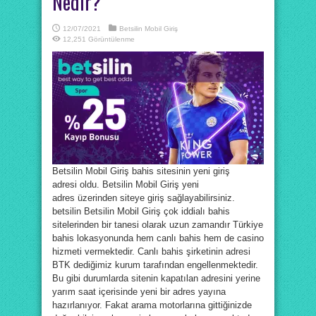
Nedir?
12/07/2021
Betsilin Mobil Giriş
12,251 Görüntülenme
Betsilin Mobil Giriş bahis sitesinin yeni giriş
adresi oldu. Betsilin Mobil Giriş yeni
adres üzerinden siteye giriş sağlayabilirsiniz.
betsilin Betsilin Mobil Giriş çok iddialı bahis
sitelerinden bir tanesi olarak uzun zamandır Türkiye
bahis lokasyonunda hem canlı bahis hem de casino
hizmeti vermektedir. Canlı bahis şirketinin adresi
BTK dediğimiz kurum tarafından engellenmektedir.
Bu gibi durumlarda sitenin kapatılan adresini yerine
yarım saat içerisinde yeni bir adres yayına
hazırlanıyor. Fakat arama motorlarına gittiğinizde