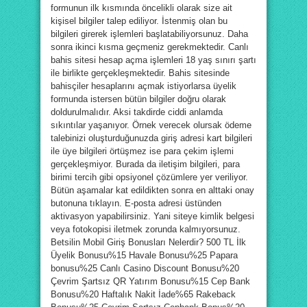
formunun ilk kısmında öncelikli olarak size ait
kişisel bilgiler talep ediliyor. İstenmiş olan bu
bilgileri girerek işlemleri başlatabiliyorsunuz. Daha
sonra ikinci kısma geçmeniz gerekmektedir. Canlı
bahis sitesi hesap açma işlemleri 18 yaş sınırı şartı
ile birlikte gerçekleşmektedir. Bahis sitesinde
bahisçiler hesaplarını açmak istiyorlarsa üyelik
formunda istersen bütün bilgiler doğru olarak
doldurulmalıdır. Aksi takdirde ciddi anlamda
sıkıntılar yaşanıyor. Örnek verecek olursak ödeme
talebinizi oluşturduğunuzda giriş adresi kart bilgileri
ile üye bilgileri örtüşmez ise para çekim işlemi
gerçekleşmiyor. Burada da iletişim bilgileri, para
birimi tercih gibi opsiyonel çözümlere yer veriliyor.
Bütün aşamalar kat edildikten sonra en alttaki onay
butonuna tıklayın. E-posta adresi üstünden
aktivasyon yapabilirsiniz. Yani siteye kimlik belgesi
veya fotokopisi iletmek zorunda kalmıyorsunuz.
Betsilin Mobil Giriş Bonusları Nelerdir? 500 TL İlk
Üyelik Bonusu%15 Havale Bonusu%25 Papara
bonusu%25 Canlı Casino Discount Bonusu%20
Çevrim Şartsız QR Yatırım Bonusu%15 Cep Bank
Bonusu%20 Haftalık Nakit İade%65 Rakeback