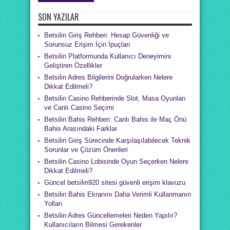
SON YAZILAR
Betsilin Giriş Rehberi: Hesap Güvenliği ve
Sorunsuz Erişim İçin İpuçları
Betsilin Platformunda Kullanıcı Deneyimini
Geliştiren Özellikler
Betsilin Adres Bilgilerini Doğrularken Nelere
Dikkat Edilmeli?
Betsilin Casino Rehberinde Slot, Masa Oyunları
ve Canlı Casino Seçimi
Betsilin Bahis Rehberi: Canlı Bahis ile Maç Önü
Bahis Arasındaki Farklar
Betsilin Giriş Sürecinde Karşılaşılabilecek Teknik
Sorunlar ve Çözüm Önerileri
Betsilin Casino Lobisinde Oyun Seçerken Nelere
Dikkat Edilmeli?
Güncel betsilin920 sitesi güvenli erişim klavuzu
Betsilin Bahis Ekranını Daha Verimli Kullanmanın
Yolları
Betsilin Adres Güncellemeleri Neden Yapılır?
Kullanıcıların Bilmesi Gerekenler