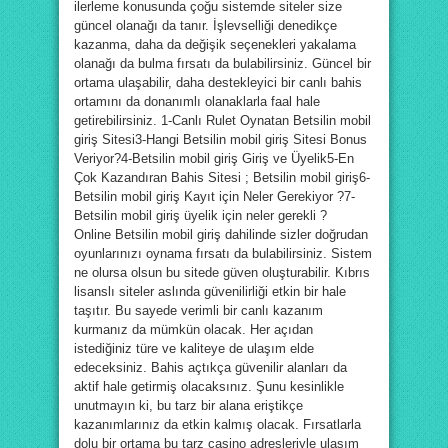
ilerleme konusunda çoğu sistemde siteler size
güncel olanağı da tanır. İşlevselliği denedikçe
kazanma, daha da değişik seçenekleri yakalama
olanağı da bulma fırsatı da bulabilirsiniz. Güncel bir
ortama ulaşabilir, daha destekleyici bir canlı bahis
ortamını da donanımlı olanaklarla faal hale
getirebilirsiniz. 1-Canlı Rulet Oynatan Betsilin mobil
giriş Sitesi3-Hangi Betsilin mobil giriş Sitesi Bonus
Veriyor?4-Betsilin mobil giriş Giriş ve Üyelik5-En
Çok Kazandıran Bahis Sitesi ; Betsilin mobil giriş6-
Betsilin mobil giriş Kayıt için Neler Gerekiyor ?7-
Betsilin mobil giriş üyelik için neler gerekli ?
Online Betsilin mobil giriş dahilinde sizler doğrudan
oyunlarınızı oynama fırsatı da bulabilirsiniz. Sistem
ne olursa olsun bu sitede güven oluşturabilir. Kıbrıs
lisanslı siteler aslında güvenilirliği etkin bir hale
taşıtır. Bu sayede verimli bir canlı kazanım
kurmanız da mümkün olacak. Her açıdan
istediğiniz türe ve kaliteye de ulaşım elde
edeceksiniz. Bahis açtıkça güvenilir alanları da
aktif hale getirmiş olacaksınız. Şunu kesinlikle
unutmayın ki, bu tarz bir alana eriştikçe
kazanımlarınız da etkin kalmış olacak. Fırsatlarla
dolu bir ortama bu tarz casino adresleriyle ulaşım