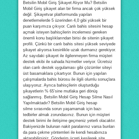
Betsilin Mobil Giriş Şikayet Alıyor Mu? Betsilin
Mobil Giriş şikayet alan bir firma ancak çok yüksek
değil. Şikayetvar platformunda yapılan
denetlemelerde 5 üzerinden 4,0 gibi yüksek bir
puan karşımıza çıkıyor. Canlı bahis sitesini hesap
açmak isteyen bahisçilerin incelemesi gereken
önemli konu başlıklarından birisi de sitenin şikayet
profili. Çünkü bir canlı bahis sitesi yüksek seviyede
şikayet alıyorsa kesinlikle uzak durmanız gerekiyor.
Az sayıdaki şikayet ile ilgilenmeyen firma müşteri
destek ekibi ile sahada hizmetler veriyor. Ücretsiz
olan canlı destek uygulaması gibi çözümler siteyi
üst basamaklara çıkartıyor. Bunun için yapılan
çalışmalarda bahis bürosu ile ilgili olumlu sonuçlara
ulaşıyoruz. Ayrıca bahisçilerin oluşturduğu
şikayetlerin % 65’sine mutlaka geri dönüş
sağlanmış. Betsilin Mobil Giriş Hesap Silme Nasıl
Yapılmaktadır? Betsilin Mobil Giriş hesap
silme sırasında sorun yaşamamak için bazı
tedbirler almak zorundasınız. Bunun için müşteri
destek birimi ile iletişime geçmeniz yeterli olacaktır.
Bakiyenizde bulunan nakit paralarınız varsa bunları
da para çekme yöntemleri ile kendi hesabınıza
aktarabilirsiniz. Gönderim ücreti kesilerek site