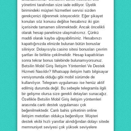
yönetimi tarafından size iade ediliyor. Üyelik
birimindeki müşteri hizmetleri servisi sizden
gerekçenizi öğrenmek isteyecektir. Eğer şikayet
konuları söz konusu değilse hesabınız iki gün
içerisinde tamamen silinmektedir. Ancak öncelikli
olarak hesap panelinize ulaşmalısınız. Çünkü
maddi olarak kayba uğrayabilirsiniz. Hesabınızı
kapattığınızda elinizde bulunan bütün bonuslar
siliniyor. Dolayısıyla casino sitesi bonusları çevrim
şartları ile birlikte çekilmelidir. Hesap kapattıktan
sonra tekrar bonus talebinde bulunamıyorsunuz.
Betsilin Mobil Giriş İletişim Yöntemleri Ve Destek
Hizmeti Nasıldır? Whatsapp iletişim hattı bilgisayar
versiyonunda olduğu gibi mobil sürümde de
kullanılıyor. Telegram uygulaması ise henüz aktif
edilmiş durumda değil. Bu sebeple telegramla ilgili
bir gelişme olursa size gerekli detayları sunacağız.
Özellikle Betsilin Mobil Giriş iletişim yöntemleri
arasında canlı destek uygulaması çok
beğenilmektedir. Canlı bahis şirketinin online
iletişim metotları oldukça beğeniliyor. Müşteri
destek ekibi hızlı yanıtlar alındığından dolayı sitede
memnuniyet seviyesi çok yüksek seviyelere