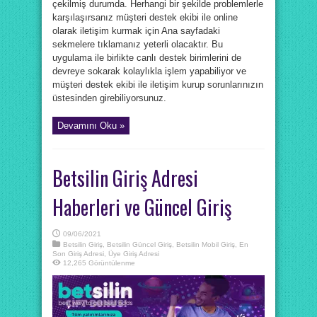
çekilmiş durumda. Herhangi bir şekilde problemlerle
karşılaşırsanız müşteri destek ekibi ile online
olarak iletişim kurmak için Ana sayfadaki
sekmelere tıklamanız yeterli olacaktır. Bu
uygulama ile birlikte canlı destek birimlerini de
devreye sokarak kolaylıkla işlem yapabiliyor ve
müşteri destek ekibi ile iletişim kurup sorunlarınızın
üstesinden girebiliyorsunuz.
Devamını Oku »
Betsilin Giriş Adresi
Haberleri ve Güncel Giriş
09/06/2021
Betsilin Giriş
,
Betsilin Güncel Giriş
,
Betsilin Mobil Giriş
,
En
Son Giriş Adresi
,
Üye Giriş Adresi
12,265 Görüntülenme