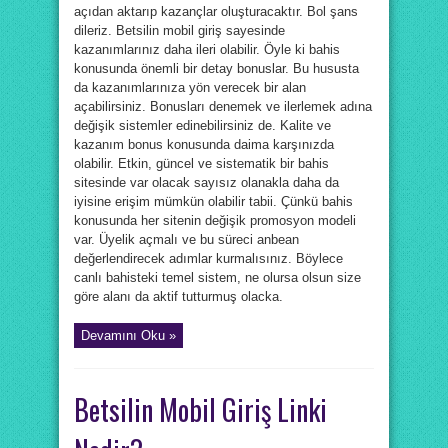
açıdan aktarıp kazançlar oluşturacaktır. Bol şans
dileriz. Betsilin mobil giriş sayesinde
kazanımlarınız daha ileri olabilir. Öyle ki bahis
konusunda önemli bir detay bonuslar. Bu hususta
da kazanımlarınıza yön verecek bir alan
açabilirsiniz. Bonusları denemek ve ilerlemek adına
değişik sistemler edinebilirsiniz de. Kalite ve
kazanım bonus konusunda daima karşınızda
olabilir. Etkin, güncel ve sistematik bir bahis
sitesinde var olacak sayısız olanakla daha da
iyisine erişim mümkün olabilir tabii. Çünkü bahis
konusunda her sitenin değişik promosyon modeli
var. Üyelik açmalı ve bu süreci anbean
değerlendirecek adımlar kurmalısınız. Böylece
canlı bahisteki temel sistem, ne olursa olsun size
göre alanı da aktif tutturmuş olacka.
Devamını Oku »
Betsilin Mobil Giriş Linki