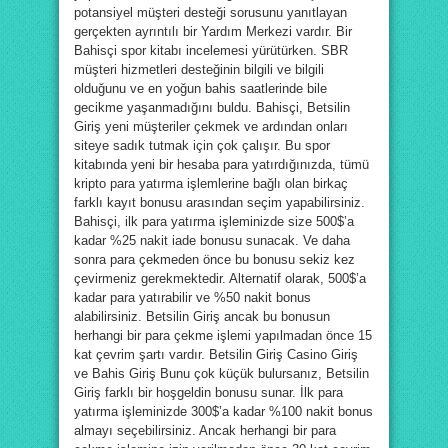
potansiyel müşteri desteği sorusunu yanıtlayan
gerçekten ayrıntılı bir Yardım Merkezi vardır. Bir
Bahisçi spor kitabı incelemesi yürütürken. SBR
müşteri hizmetleri desteğinin bilgili ve bilgili
olduğunu ve en yoğun bahis saatlerinde bile
gecikme yaşanmadığını buldu. Bahisçi, Betsilin
Giriş yeni müşteriler çekmek ve ardından onları
siteye sadık tutmak için çok çalışır. Bu spor
kitabında yeni bir hesaba para yatırdığınızda, tümü
kripto para yatırma işlemlerine bağlı olan birkaç
farklı kayıt bonusu arasından seçim yapabilirsiniz.
Bahisçi, ilk para yatırma işleminizde size 500$’a
kadar %25 nakit iade bonusu sunacak. Ve daha
sonra para çekmeden önce bu bonusu sekiz kez
çevirmeniz gerekmektedir. Alternatif olarak, 500$’a
kadar para yatırabilir ve %50 nakit bonus
alabilirsiniz. Betsilin Giriş ancak bu bonusun
herhangi bir para çekme işlemi yapılmadan önce 15
kat çevrim şartı vardır. Betsilin Giriş Casino Giriş
ve Bahis Giriş Bunu çok küçük bulursanız, Betsilin
Giriş farklı bir hoşgeldin bonusu sunar. İlk para
yatırma işleminizde 300$’a kadar %100 nakit bonus
almayı seçebilirsiniz. Ancak herhangi bir para