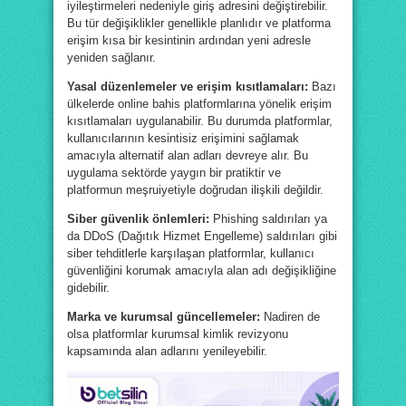
iyileştirmeleri nedeniyle giriş adresini değiştirebilir.
Bu tür değişiklikler genellikle planlıdır ve platforma
erişim kısa bir kesintinin ardından yeni adresle
yeniden sağlanır.
Yasal düzenlemeler ve erişim kısıtlamaları:
Bazı
ülkelerde online bahis platformlarına yönelik erişim
kısıtlamaları uygulanabilir. Bu durumda platformlar,
kullanıcılarının kesintisiz erişimini sağlamak
amacıyla alternatif alan adları devreye alır. Bu
uygulama sektörde yaygın bir pratiktir ve
platformun meşruiyetiyle doğrudan ilişkili değildir.
Siber güvenlik önlemleri:
Phishing saldırıları ya
da DDoS (Dağıtık Hizmet Engelleme) saldırıları gibi
siber tehditlerle karşılaşan platformlar, kullanıcı
güvenliğini korumak amacıyla alan adı değişikliğine
gidebilir.
Marka ve kurumsal güncellemeler:
Nadiren de
olsa platformlar kurumsal kimlik revizyonu
kapsamında alan adlarını yenileyebilir.