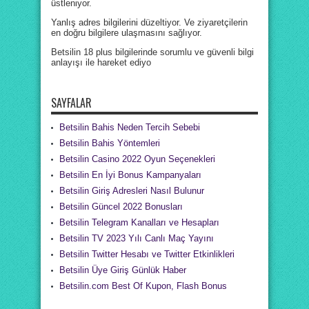
üstleniyor.
Yanlış adres bilgilerini düzeltiyor. Ve ziyaretçilerin
en doğru bilgilere ulaşmasını sağlıyor.
Betsilin 18 plus bilgilerinde sorumlu ve güvenli bilgi
anlayışı ile hareket ediyo
SAYFALAR
Betsilin Bahis Neden Tercih Sebebi
Betsilin Bahis Yöntemleri
Betsilin Casino 2022 Oyun Seçenekleri
Betsilin En İyi Bonus Kampanyaları
Betsilin Giriş Adresleri Nasıl Bulunur
Betsilin Güncel 2022 Bonusları
Betsilin Telegram Kanalları ve Hesapları
Betsilin TV 2023 Yılı Canlı Maç Yayını
Betsilin Twitter Hesabı ve Twitter Etkinlikleri
Betsilin Üye Giriş Günlük Haber
Betsilin.com Best Of Kupon, Flash Bonus