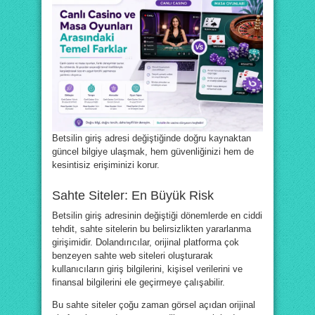
Betsilin giriş adresi değiştiğinde doğru kaynaktan
güncel bilgiye ulaşmak, hem güvenliğinizi hem de
kesintisiz erişiminizi korur.
Sahte Siteler: En Büyük Risk
Betsilin giriş adresinin değiştiği dönemlerde en ciddi
tehdit, sahte sitelerin bu belirsizlikten yararlanma
girişimidir. Dolandırıcılar, orijinal platforma çok
benzeyen sahte web siteleri oluşturarak
kullanıcıların giriş bilgilerini, kişisel verilerini ve
finansal bilgilerini ele geçirmeye çalışabilir.
Bu sahte siteler çoğu zaman görsel açıdan orijinal