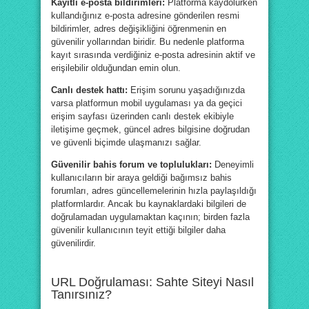
Kayıtlı e-posta bildirimleri:
Platforma kaydolurken
kullandığınız e-posta adresine gönderilen resmi
bildirimler, adres değişikliğini öğrenmenin en
güvenilir yollarından biridir. Bu nedenle platforma
kayıt sırasında verdiğiniz e-posta adresinin aktif ve
erişilebilir olduğundan emin olun.
Canlı destek hattı:
Erişim sorunu yaşadığınızda
varsa platformun mobil uygulaması ya da geçici
erişim sayfası üzerinden canlı destek ekibiyle
iletişime geçmek, güncel adres bilgisine doğrudan
ve güvenli biçimde ulaşmanızı sağlar.
Güvenilir bahis forum ve toplulukları:
Deneyimli
kullanıcıların bir araya geldiği bağımsız bahis
forumları, adres güncellemelerinin hızla paylaşıldığı
platformlardır. Ancak bu kaynaklardaki bilgileri de
doğrulamadan uygulamaktan kaçının; birden fazla
güvenilir kullanıcının teyit ettiği bilgiler daha
güvenilirdir.
URL Doğrulaması: Sahte Siteyi Nasıl
Tanırsınız?