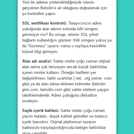
Yeni bir adrese yönlendirildiğinizde sitenin
gerçekten Betsilin’e ait olduğunu doğrulamak için
şu kontrolleri yapın:
SSL sertifikası kontrolü:
Tarayıcınızın adres
çubuğunda alan adının solunda kilit simgesi
görünüyor mu? Bu simge, sitenin SSL şifreli
bağlantı kullandığını gösterir. Kilit simgesi yoksa ya
da “Güvensiz” uyarısı varsa o sayfaya kesinlikle
kişisel bilgi girmeyin.
Alan adı analizi:
Sahte siteler çoğu zaman orijinal
alan adına çok benzeyen ancak küçük farklılıklar
içeren isimler kullanır. Örneğin harflerin yer
değiştirilmesi, farklı uzantılar (.net, .org yerine .com
gibi) ya da alan adına eklenen kelimeler (betsilin-
giris.com, betsiilin.com gibi) sahte sitelerin yaygın
taktiklerindendir. Adres çubuğunu dikkatlice
inceleyin.
Sayfa içerik kalitesi:
Sahte siteler çoğu zaman
yazım hataları, düşük kaliteli görseller ve tutarsız
içerik barındırır. Orijinal platformun tasarım
kalitesiyle karşılaştırdığınızda belirgin farklılıklar
göze çarpabilir.