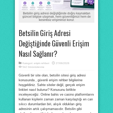
Betsilin giriş adresi değiştiğinde doğru kaynaktan
güncel bilgiye ulaşmak, hem güvenliğinizi hem de
kesintisiz erişiminizi korur.
Betsilin Giriş Adresi
Değiştiğinde Güvenli Erişim
Nasıl Sağlanır?
Kategori:
erişim rehberi
27/06/2026
542 Görüntülenme
Güvenli bir site olan, betsilin sitesi giriş adresi
konusunda , güvenli erişim rehber bilgilerine
hoşgeldiniz. Sahte siteler değil, gerçek erişim
linkleri nasıl bulunur? Konusunu birlikte
inceleyeceğiz. Online bahis ve casino platformlarını
kullanan kişilerin zaman zaman karşılaştığı en can
sıkıcı durumlardan biri, alışık oldukları giriş
adresinin artık çalışmamasıdır. Betsilin gibi