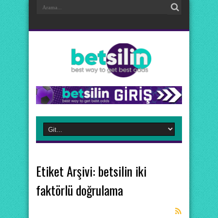
Etiket Arşivi:
betsilin iki
faktörlü doğrulama