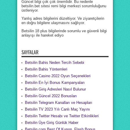
Güncel bilgi çok çok önemlidir. Bu nedenle
betsilin.bet sitesi remi bilgi merkezi sorumluluğunu
üstleniyor.
Yanlış adres bilgilerini düzeltiyor. Ve ziyaretçilerin
en doğru bilgilere ulaşmasını sağlıyor.
Betsilin 18 plus bilgilerinde sorumlu ve güvenli bilgi
anlayışı ile hareket ediyo
SAYFALAR
Betsilin Bahis Neden Tercih Sebebi
Betsilin Bahis Yöntemleri
Betsilin Casino 2022 Oyun Seçenekleri
Betsilin En İyi Bonus Kampanyaları
Betsilin Giriş Adresleri Nasıl Bulunur
Betsilin Güncel 2022 Bonusları
Betsilin Telegram Kanalları ve Hesapları
Betsilin TV 2023 Yılı Canlı Maç Yayını
Betsilin Twitter Hesabı ve Twitter Etkinlikleri
Betsilin Üye Giriş Günlük Haber
Betsilin.com Best Of Kupon, Flash Bonus