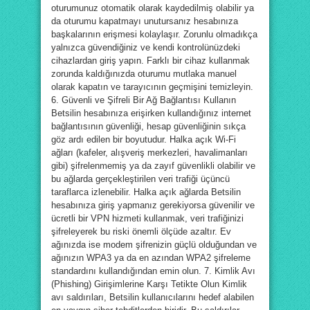
oturumunuz otomatik olarak kaydedilmiş olabilir ya
da oturumu kapatmayı unutursanız hesabınıza
başkalarının erişmesi kolaylaşır. Zorunlu olmadıkça
yalnızca güvendiğiniz ve kendi kontrolünüzdeki
cihazlardan giriş yapın. Farklı bir cihaz kullanmak
zorunda kaldığınızda oturumu mutlaka manuel
olarak kapatın ve tarayıcının geçmişini temizleyin.
6. Güvenli ve Şifreli Bir Ağ Bağlantısı Kullanın
Betsilin hesabınıza erişirken kullandığınız internet
bağlantısının güvenliği, hesap güvenliğinin sıkça
göz ardı edilen bir boyutudur. Halka açık Wi-Fi
ağları (kafeler, alışveriş merkezleri, havalimanları
gibi) şifrelenmemiş ya da zayıf güvenlikli olabilir ve
bu ağlarda gerçekleştirilen veri trafiği üçüncü
taraflarca izlenebilir. Halka açık ağlarda Betsilin
hesabınıza giriş yapmanız gerekiyorsa güvenilir ve
ücretli bir VPN hizmeti kullanmak, veri trafiğinizi
şifreleyerek bu riski önemli ölçüde azaltır. Ev
ağınızda ise modem şifrenizin güçlü olduğundan ve
ağınızın WPA3 ya da en azından WPA2 şifreleme
standardını kullandığından emin olun. 7. Kimlik Avı
(Phishing) Girişimlerine Karşı Tetikte Olun Kimlik
avı saldırıları, Betsilin kullanıcılarını hedef alabilen