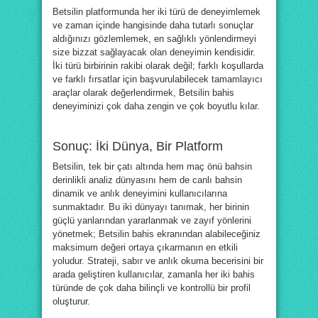
Betsilin platformunda her iki türü de deneyimlemek
ve zaman içinde hangisinde daha tutarlı sonuçlar
aldığınızı gözlemlemek, en sağlıklı yönlendirmeyi
size bizzat sağlayacak olan deneyimin kendisidir.
İki türü birbirinin rakibi olarak değil; farklı koşullarda
ve farklı fırsatlar için başvurulabilecek tamamlayıcı
araçlar olarak değerlendirmek, Betsilin bahis
deneyiminizi çok daha zengin ve çok boyutlu kılar.
Sonuç: İki Dünya, Bir Platform
Betsilin, tek bir çatı altında hem maç önü bahsin
derinlikli analiz dünyasını hem de canlı bahsin
dinamik ve anlık deneyimini kullanıcılarına
sunmaktadır. Bu iki dünyayı tanımak, her birinin
güçlü yanlarından yararlanmak ve zayıf yönlerini
yönetmek; Betsilin bahis ekranından alabileceğiniz
maksimum değeri ortaya çıkarmanın en etkili
yoludur. Strateji, sabır ve anlık okuma becerisini bir
arada geliştiren kullanıcılar, zamanla her iki bahis
türünde de çok daha bilinçli ve kontrollü bir profil
oluşturur.