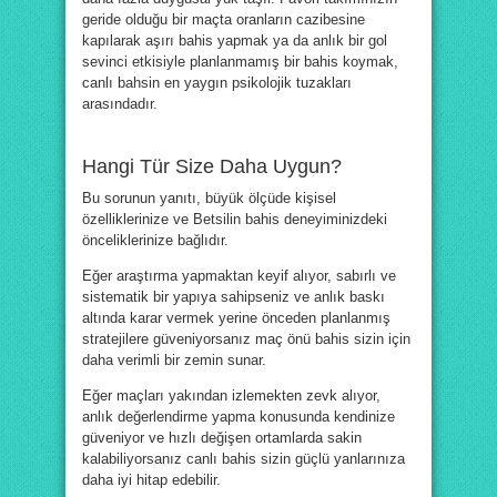
geride olduğu bir maçta oranların cazibesine
kapılarak aşırı bahis yapmak ya da anlık bir gol
sevinci etkisiyle planlanmamış bir bahis koymak,
canlı bahsin en yaygın psikolojik tuzakları
arasındadır.
Hangi Tür Size Daha Uygun?
Bu sorunun yanıtı, büyük ölçüde kişisel
özelliklerinize ve Betsilin bahis deneyiminizdeki
önceliklerinize bağlıdır.
Eğer araştırma yapmaktan keyif alıyor, sabırlı ve
sistematik bir yapıya sahipseniz ve anlık baskı
altında karar vermek yerine önceden planlanmış
stratejilere güveniyorsanız maç önü bahis sizin için
daha verimli bir zemin sunar.
Eğer maçları yakından izlemekten zevk alıyor,
anlık değerlendirme yapma konusunda kendinize
güveniyor ve hızlı değişen ortamlarda sakin
kalabiliyorsanız canlı bahis sizin güçlü yanlarınıza
daha iyi hitap edebilir.