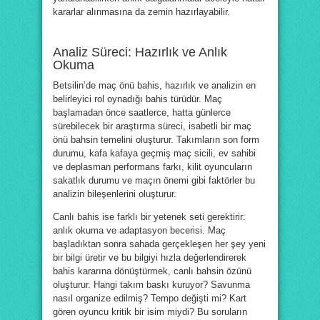
kararlar alınmasına da zemin hazırlayabilir.
Analiz Süreci: Hazırlık ve Anlık
Okuma
Betsilin’de maç önü bahis, hazırlık ve analizin en
belirleyici rol oynadığı bahis türüdür. Maç
başlamadan önce saatlerce, hatta günlerce
sürebilecek bir araştırma süreci, isabetli bir maç
önü bahsin temelini oluşturur. Takımların son form
durumu, kafa kafaya geçmiş maç sicili, ev sahibi
ve deplasman performans farkı, kilit oyuncuların
sakatlık durumu ve maçın önemi gibi faktörler bu
analizin bileşenlerini oluşturur.
Canlı bahis ise farklı bir yetenek seti gerektirir:
anlık okuma ve adaptasyon becerisi. Maç
başladıktan sonra sahada gerçekleşen her şey yeni
bir bilgi üretir ve bu bilgiyi hızla değerlendirerek
bahis kararına dönüştürmek, canlı bahsin özünü
oluşturur. Hangi takım baskı kuruyor? Savunma
nasıl organize edilmiş? Tempo değişti mi? Kart
gören oyuncu kritik bir isim miydi? Bu soruların