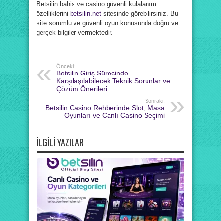
Betsilin bahis ve casino güvenli kulalanım
özelliklerini
betsilin.net
sitesinde görebilirsiniz. Bu
site sorumlu ve güvenli oyun konusunda doğru ve
gerçek bilgiler vermektedir.
Önceki:
Betsilin Giriş Sürecinde
Karşılaşılabilecek Teknik Sorunlar ve
Çözüm Önerileri
Sonraki:
Betsilin Casino Rehberinde Slot, Masa
Oyunları ve Canlı Casino Seçimi
İLGILI YAZILAR