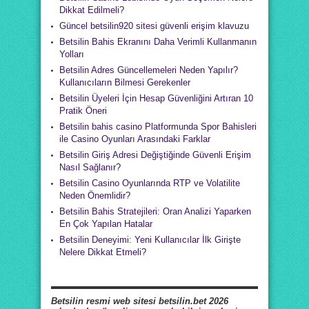
Dikkat Edilmeli?
Güncel betsilin920 sitesi güvenli erişim klavuzu
Betsilin Bahis Ekranını Daha Verimli Kullanmanın
Yolları
Betsilin Adres Güncellemeleri Neden Yapılır?
Kullanıcıların Bilmesi Gerekenler
Betsilin Üyeleri İçin Hesap Güvenliğini Artıran 10
Pratik Öneri
Betsilin bahis casino Platformunda Spor Bahisleri
ile Casino Oyunları Arasındaki Farklar
Betsilin Giriş Adresi Değiştiğinde Güvenli Erişim
Nasıl Sağlanır?
Betsilin Casino Oyunlarında RTP ve Volatilite
Neden Önemlidir?
Betsilin Bahis Stratejileri: Oran Analizi Yaparken
En Çok Yapılan Hatalar
Betsilin Deneyimi: Yeni Kullanıcılar İlk Girişte
Nelere Dikkat Etmeli?
Betsilin resmi web sitesi betsilin.bet 2026