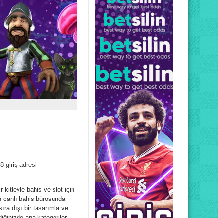
8 giriş adresi
 kitleyle bahis ve slot için
n canlı bahis bürosunda
sıra dışı bir tasarımla ve
diğinizde ana kategoriler