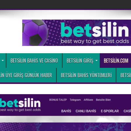
BETSILIN BAHIS VE CASINO
BETSILIN GIRIŞ
BETSILIN.COM
LIN ÜYE GIRIŞ GÜNLÜK HABER
BETSILIN BAHIS YÖNTEMLERI
BETSI