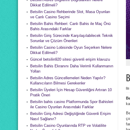
Dikkat Edilmeli?
Betsilin Casino Rehberinde Slot, Masa Oyunları
ve Canlı Casino Seçimi
Betsilin Bahis Rehberi: Canlı Bahis ile Maç Önü
Bahis Arasındaki Farklar
Betsilin Giriş Sürecinde Karşılaşılabilecek Teknik
Sorunlar ve Çözüm Önerileri
Betsilin Casino Lobisinde Oyun Seçerken Nelere
Dikkat Edilmeli?
Güncel betsilin920 sitesi güvenli erişim klavuzu
Betsilin Bahis Ekranını Daha Verimli Kullanmanın
Yolları
B
Betsilin Adres Güncellemeleri Neden Yapılır?
Kullanıcıların Bilmesi Gerekenler
Betsilin Üyeleri İçin Hesap Güvenliğini Artıran 10
Pratik Öneri
Be
Betsilin bahis casino Platformunda Spor Bahisleri
ka
ile Casino Oyunları Arasındaki Farklar
Be
Betsilin Giriş Adresi Değiştiğinde Güvenli Erişim
ço
Nasıl Sağlanır?
fa
Betsilin Casino Oyunlarında RTP ve Volatilite
ha