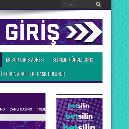
EN SON GIRIŞ ADRESI
BETSILIN GÜNCEL GIRIŞ
LIN GIRIŞ ADRESLERI NASIL BULUNUR