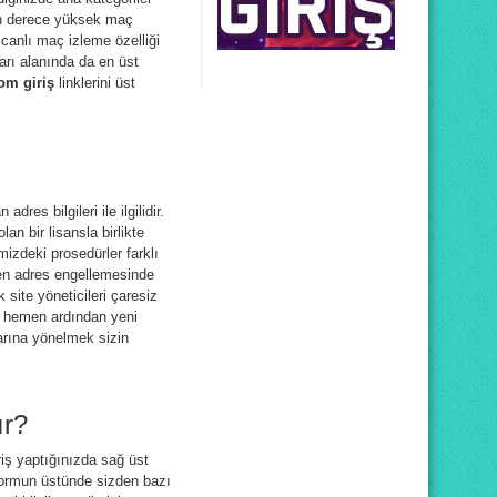
 Son derece yüksek maç
 canlı maç izleme özelliği
ları alanında da en üst
com giriş
linklerini üst
res bilgileri ile ilgilidir.
n bir lisansla birlikte
izdeki prosedürler farklı
elen adres engellemesinde
 site yöneticileri çaresiz
ta hemen ardından yeni
arına yönelmek sizin
ır?
riş yaptığınızda sağ üst
 Formun üstünde sizden bazı