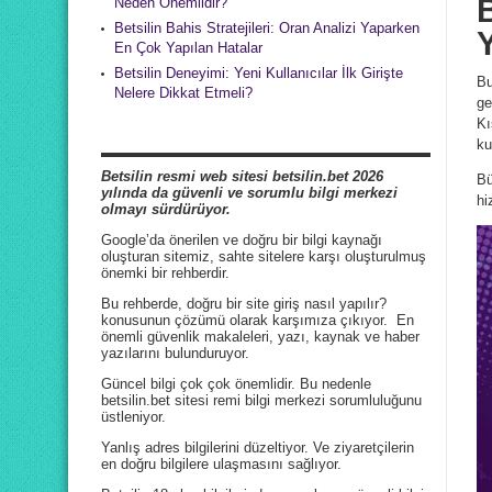
B
Neden Önemlidir?
Betsilin Bahis Stratejileri: Oran Analizi Yaparken
En Çok Yapılan Hatalar
Betsilin Deneyimi: Yeni Kullanıcılar İlk Girişte
Bu
Nelere Dikkat Etmeli?
ge
Kı
ku
Betsilin resmi web sitesi betsilin.bet 2026
Bü
yılında da güvenli ve sorumlu bilgi merkezi
hi
olmayı sürdürüyor.
Google’da önerilen ve doğru bir bilgi kaynağı
oluşturan sitemiz, sahte sitelere karşı oluşturulmuş
önemki bir rehberdir.
Bu rehberde, doğru bir site giriş nasıl yapılır?
konusunun çözümü olarak karşımıza çıkıyor. En
önemli güvenlik makaleleri, yazı, kaynak ve haber
yazılarını bulunduruyor.
Güncel bilgi çok çok önemlidir. Bu nedenle
betsilin.bet sitesi remi bilgi merkezi sorumluluğunu
üstleniyor.
Yanlış adres bilgilerini düzeltiyor. Ve ziyaretçilerin
en doğru bilgilere ulaşmasını sağlıyor.