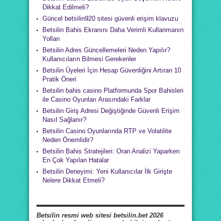
Dikkat Edilmeli?
Güncel betsilin920 sitesi güvenli erişim klavuzu
Betsilin Bahis Ekranını Daha Verimli Kullanmanın
Yolları
Betsilin Adres Güncellemeleri Neden Yapılır?
Kullanıcıların Bilmesi Gerekenler
Betsilin Üyeleri İçin Hesap Güvenliğini Artıran 10
Pratik Öneri
Betsilin bahis casino Platformunda Spor Bahisleri
ile Casino Oyunları Arasındaki Farklar
Betsilin Giriş Adresi Değiştiğinde Güvenli Erişim
Nasıl Sağlanır?
Betsilin Casino Oyunlarında RTP ve Volatilite
Neden Önemlidir?
Betsilin Bahis Stratejileri: Oran Analizi Yaparken
En Çok Yapılan Hatalar
Betsilin Deneyimi: Yeni Kullanıcılar İlk Girişte
Nelere Dikkat Etmeli?
Betsilin resmi web sitesi betsilin.bet 2026