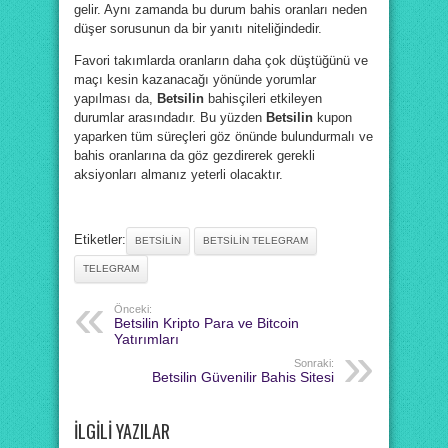
gelir. Aynı zamanda bu durum bahis oranları neden
düşer sorusunun da bir yanıtı niteliğindedir.
Favori takımlarda oranların daha çok düştüğünü ve
maçı kesin kazanacağı yönünde yorumlar
yapılması da,
Betsilin
bahisçileri etkileyen
durumlar arasındadır. Bu yüzden
Betsilin
kupon
yaparken tüm süreçleri göz önünde bulundurmalı ve
bahis oranlarına da göz gezdirerek gerekli
aksiyonları almanız yeterli olacaktır.
Etiketler:
BETSILIN
BETSILIN TELEGRAM
TELEGRAM
Önceki:
Betsilin Kripto Para ve Bitcoin
Yatırımları
Sonraki:
Betsilin Güvenilir Bahis Sitesi
İLGILI YAZILAR