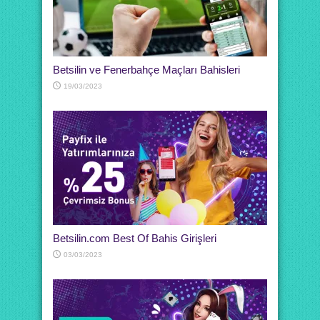
Betsilin ve Fenerbahçe Maçları Bahisleri
19/03/2023
Betsilin.com Best Of Bahis Girişleri
03/03/2023