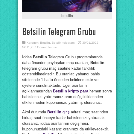
betsilin
Betsilin Telegram Grubu
Kategori:
Betsilin
,
Betsilin telegram
30/01/2022
11,257 Görüntülenme
İddaa
Betsilin
Telegram Grubu programlarında
daha önceden paylaşılan maç oranları,
Betsilin
telegram grubu maç saatine kadar farklılık
gösterebilmektedir. Bu oranlar, yabancı bahis
sitelerinde 1 hafta önceden belirlenmekte ve
üyelere sunulmaktadır. Eğer oranların
açıklanmasından
Betsilin kripto para
hemen sonra
bahislerinizi yatırırsanız oran değişikliklerinden
etkilenmeden kuponunuzu yatırmış olursunuz.
Aksi durumda
Betsilin
giriş
adresi maç saatinden
birkaç saat önceye kadar bahislerinizi yatıracak
olursanız, iddaa oranlarının değişmesi,
kuponunuzdaki kazanç oranınızı da etkileyecektir.