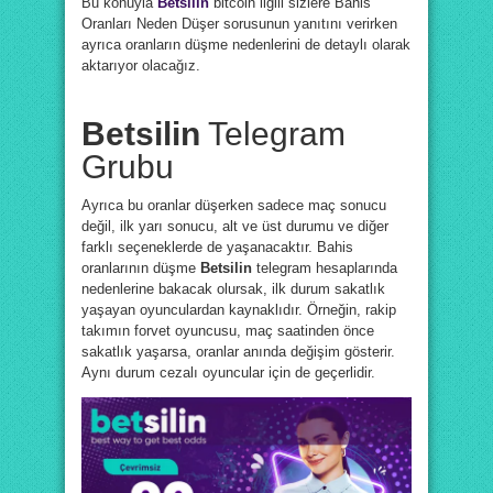
Bu konuyla
Betsilin
bitcoin ilgili sizlere Bahis
Oranları Neden Düşer sorusunun yanıtını verirken
ayrıca oranların düşme nedenlerini de detaylı olarak
aktarıyor olacağız.
Betsilin
Telegram
Grubu
Ayrıca bu oranlar düşerken sadece maç sonucu
değil, ilk yarı sonucu, alt ve üst durumu ve diğer
farklı seçeneklerde de yaşanacaktır. Bahis
oranlarının düşme
Betsilin
telegram hesaplarında
nedenlerine bakacak olursak, ilk durum sakatlık
yaşayan oyunculardan kaynaklıdır. Örneğin, rakip
takımın forvet oyuncusu, maç saatinden önce
sakatlık yaşarsa, oranlar anında değişim gösterir.
Aynı durum cezalı oyuncular için de geçerlidir.