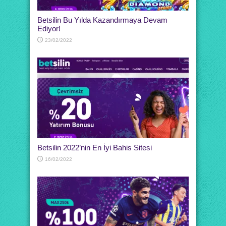
Betsilin Bu Yılda Kazandırmaya Devam
Ediyor!
23/02/2022
Betsilin 2022’nin En İyi Bahis Sitesi
16/02/2022