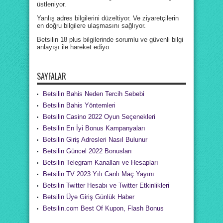
üstleniyor.
Yanlış adres bilgilerini düzeltiyor. Ve ziyaretçilerin
en doğru bilgilere ulaşmasını sağlıyor.
Betsilin 18 plus bilgilerinde sorumlu ve güvenli bilgi
anlayışı ile hareket ediyo
SAYFALAR
Betsilin Bahis Neden Tercih Sebebi
Betsilin Bahis Yöntemleri
Betsilin Casino 2022 Oyun Seçenekleri
Betsilin En İyi Bonus Kampanyaları
Betsilin Giriş Adresleri Nasıl Bulunur
Betsilin Güncel 2022 Bonusları
Betsilin Telegram Kanalları ve Hesapları
Betsilin TV 2023 Yılı Canlı Maç Yayını
Betsilin Twitter Hesabı ve Twitter Etkinlikleri
Betsilin Üye Giriş Günlük Haber
Betsilin.com Best Of Kupon, Flash Bonus