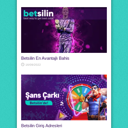
Betsilin En Avantajlı Bahis
16/09/2022
Betsilin Giriş Adresleri