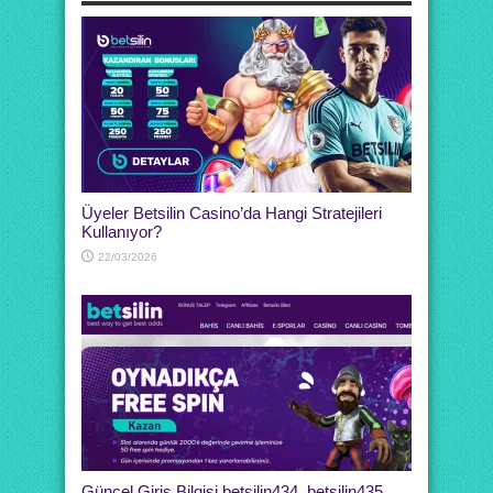
Üyeler Betsilin Casino’da Hangi Stratejileri
Kullanıyor?
22/03/2026
Güncel Giriş Bilgisi betsilin434, betsilin435,