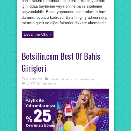
bahis şirketi tarafından takip edilir. Bahis yapmak
için iddaa bayilerine veya online bahis sitelerine
başvurulabilir. Bahis yapmadan önce takımın form
durumu, oyuncu kadrosu, Betsilin giriş adresi rakip
takımın gücü ve diğer faktörler dikkate alınmalıdır.
Devamını Oku »
Betsilin.com Best Of Bahis
Girişleri
03/03/2023
Betsilin
,
Betsilin.com
,
betsilincom
10,979 Görüntülenme