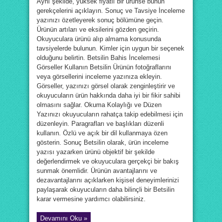
Aynı şekilde, yüksek fiyatlı bir ürünse bunun
gerekçelerini açıklayın. Sonuç ve Tavsiye İnceleme
yazınızı özetleyerek sonuç bölümüne geçin.
Ürünün artıları ve eksilerini gözden geçirin.
Okuyuculara ürünü alıp almama konusunda
tavsiyelerde bulunun. Kimler için uygun bir seçenek
olduğunu belirtin. Betsilin Bahis İncelemesi
Görseller Kullanın Betsilin Ürünün fotoğraflarını
veya görsellerini inceleme yazınıza ekleyin.
Görseller, yazınızı görsel olarak zenginleştirir ve
okuyucuların ürün hakkında daha iyi bir fikir sahibi
olmasını sağlar. Okuma Kolaylığı ve Düzen
Yazınızı okuyucuların rahatça takip edebilmesi için
düzenleyin. Paragrafları ve başlıkları düzenli
kullanın. Özlü ve açık bir dil kullanmaya özen
gösterin. Sonuç Betsilin olarak, ürün inceleme
yazısı yazarken ürünü objektif bir şekilde
değerlendirmek ve okuyuculara gerçekçi bir bakış
sunmak önemlidir. Ürünün avantajlarını ve
dezavantajlarını açıklarken kişisel deneyimlerinizi
paylaşarak okuyucuların daha bilinçli bir Betsilin
karar vermesine yardımcı olabilirsiniz.
Devamını Oku »