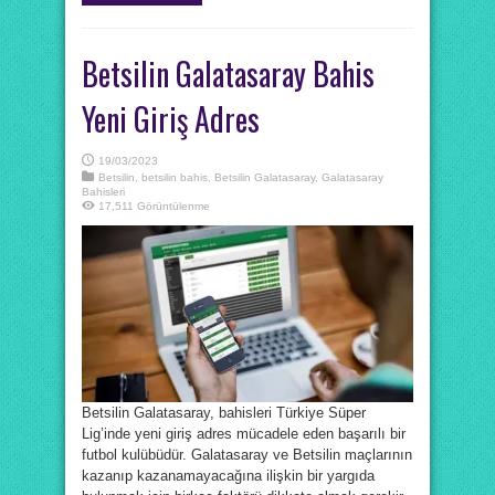
Betsilin Galatasaray Bahis
Yeni Giriş Adres
19/03/2023
Betsilin
,
betsilin bahis
,
Betsilin Galatasaray
,
Galatasaray
Bahisleri
17,511 Görüntülenme
Betsilin Galatasaray, bahisleri Türkiye Süper
Lig’inde yeni giriş adres mücadele eden başarılı bir
futbol kulübüdür. Galatasaray ve Betsilin maçlarının
kazanıp kazanamayacağına ilişkin bir yargıda