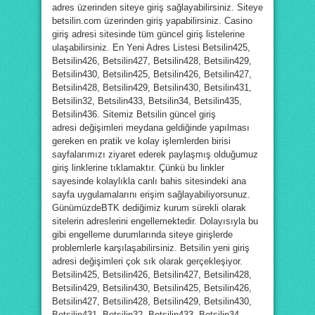
adres üzerinden siteye giriş sağlayabilirsiniz. Siteye
betsilin.com üzerinden giriş yapabilirsiniz. Casino
giriş adresi sitesinde tüm güncel giriş listelerine
ulaşabilirsiniz. En Yeni Adres Listesi Betsilin425,
Betsilin426, Betsilin427, Betsilin428, Betsilin429,
Betsilin430, Betsilin425, Betsilin426, Betsilin427,
Betsilin428, Betsilin429, Betsilin430, Betsilin431,
Betsilin32, Betsilin433, Betsilin34, Betsilin435,
Betsilin436. Sitemiz Betsilin güncel giriş
adresi değişimleri meydana geldiğinde yapılması
gereken en pratik ve kolay işlemlerden birisi
sayfalarımızı ziyaret ederek paylaşmış olduğumuz
giriş linklerine tıklamaktır. Çünkü bu linkler
sayesinde kolaylıkla canlı bahis sitesindeki ana
sayfa uygulamalarını erişim sağlayabiliyorsunuz.
GünümüzdeBTK dediğimiz kurum sürekli olarak
sitelerin adreslerini engellemektedir. Dolayısıyla bu
gibi engelleme durumlarında siteye girişlerde
problemlerle karşılaşabilirsiniz. Betsilin yeni giriş
adresi değişimleri çok sık olarak gerçekleşiyor.
Betsilin425, Betsilin426, Betsilin427, Betsilin428,
Betsilin429, Betsilin430, Betsilin425, Betsilin426,
Betsilin427, Betsilin428, Betsilin429, Betsilin430,
Betsilin431, Betsilin32, Betsilin433, Betsilin34,