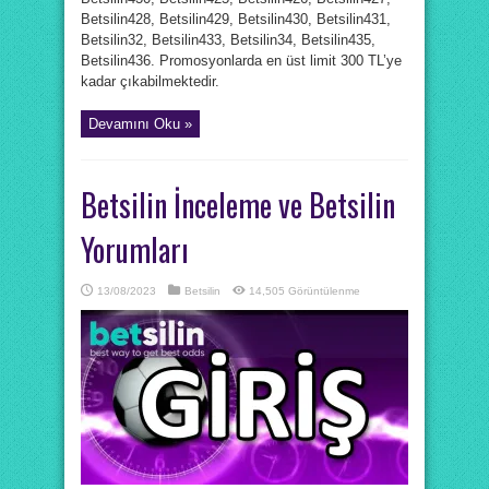
Betsilin428, Betsilin429, Betsilin430, Betsilin431,
Betsilin32, Betsilin433, Betsilin34, Betsilin435,
Betsilin436. Promosyonlarda en üst limit 300 TL’ye
kadar çıkabilmektedir.
Devamını Oku »
Betsilin İnceleme ve Betsilin
Yorumları
13/08/2023
Betsilin
14,505 Görüntülenme