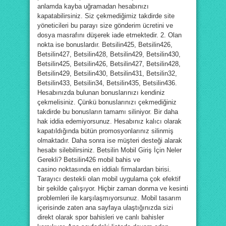
anlamda kayba uğramadan hesabınızı
kapatabilirsiniz. Siz çekmediğimiz takdirde site
yöneticileri bu parayı size gönderim ücretini ve
dosya masrafını düşerek iade etmektedir. 2. Olan
nokta ise bonuslardır. Betsilin425, Betsilin426,
Betsilin427, Betsilin428, Betsilin429, Betsilin430,
Betsilin425, Betsilin426, Betsilin427, Betsilin428,
Betsilin429, Betsilin430, Betsilin431, Betsilin32,
Betsilin433, Betsilin34, Betsilin435, Betsilin436.
Hesabınızda bulunan bonuslarınızı kendiniz
çekmelisiniz. Çünkü bonuslarınızı çekmediğiniz
takdirde bu bonusların tamamı siliniyor. Bir daha
hak iddia edemiyorsunuz. Hesabınız kalıcı olarak
kapatıldığında bütün promosyonlarınız silinmiş
olmaktadır. Daha sonra ise müşteri desteği alarak
hesabı silebilirsiniz. Betsilin Mobil Giriş İçin Neler
Gerekli? Betsilin426 mobil bahis ve
casino noktasında en iddialı firmalardan birisi.
Tarayıcı destekli olan mobil uygulama çok efektif
bir şekilde çalışıyor. Hiçbir zaman donma ve kesinti
problemleri ile karşılaşmıyorsunuz. Mobil tasarım
içerisinde zaten ana sayfaya ulaştığınızda sizi
direkt olarak spor bahisleri ve canlı bahisler