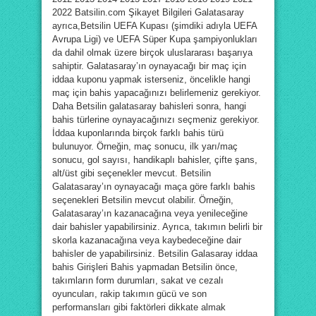
2022 Batsilin.com Şikayet Bilgileri Galatasaray
ayrıca,Betsilin UEFA Kupası (şimdiki adıyla UEFA
Avrupa Ligi) ve UEFA Süper Kupa şampiyonlukları
da dahil olmak üzere birçok uluslararası başarıya
sahiptir. Galatasaray’ın oynayacağı bir maç için
iddaa kuponu yapmak isterseniz, öncelikle hangi
maç için bahis yapacağınızı belirlemeniz gerekiyor.
Daha Betsilin galatasaray bahisleri sonra, hangi
bahis türlerine oynayacağınızı seçmeniz gerekiyor.
İddaa kuponlarında birçok farklı bahis türü
bulunuyor. Örneğin, maç sonucu, ilk yarı/maç
sonucu, gol sayısı, handikaplı bahisler, çifte şans,
alt/üst gibi seçenekler mevcut. Betsilin
Galatasaray’ın oynayacağı maça göre farklı bahis
seçenekleri Betsilin mevcut olabilir. Örneğin,
Galatasaray’ın kazanacağına veya yenileceğine
dair bahisler yapabilirsiniz. Ayrıca, takımın belirli bir
skorla kazanacağına veya kaybedeceğine dair
bahisler de yapabilirsiniz. Betsilin Galasaray iddaa
bahis Girişleri Bahis yapmadan Betsilin önce,
takımların form durumları, sakat ve cezalı
oyuncuları, rakip takımın gücü ve son
performansları gibi faktörleri dikkate almak