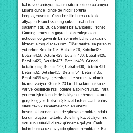
bahis ve komisyon lisansı sitenin elinde bulunuyor.
Lisans güncelliğinde de hiçbir sorunla
karşılaşmıyoruz. Canlı betsilin bürosu teknik
altyapısı Pronet Gaming şirketi tarafından
sağlanmıştır. Bu da önemli bir avantajdır. Pronet
Gaming firmasının gayretli olan çalışmaları
neticesinde güvenilir bir zeminde bahis ve casino
hizmeti almış olacaksınız. Diğer tarafta ise paranızı
yatırırken Betsilin425, Betsilin426, Betsilin427,
Betsilin428, Betsilin429, Betsilin430, Betsilin425,
Betsilin426, Betsilin427, Betsilin428. Güncel
betsilin giriş Betsilin429, Betsilin430, Betsilin431,
Betsilin32, Betsilin433, Betsilin34, Betsilin435,
Betsilin436 veya çekerken site sorunsuz olarak
hizmet veriyor. Günlük 20 bin TL çekim hakkınız
var ve kesinlikle hızlı ödeme alabiliyorsunuz. Para
yatırma işlemlerinde de bakiyenize hemen aktarım
gerçekleşiyor. Betsilin Şikayet Listesi Canlı bahis
sitesi teknik incelemelerinin en önemli
basamaklarından birisi de şikayetler noktasındaki
konum oluşturmaktadır. Betsilin şikayet alıyor mu
sorusunu sürekli olarak gündeme geliyor. Canlı
bahis bürosu az seviyede şikayet almaktadır. Bu