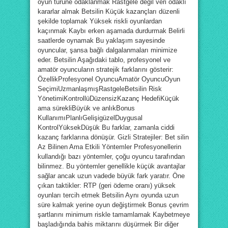
oyun türüne odaklanmak Rastgele değil veri odaklı
kararlar almak Betsilin Küçük kazançları düzenli
şekilde toplamak Yüksek riskli oyunlardan
kaçınmak Kaybı erken aşamada durdurmak Belirli
saatlerde oynamak Bu yaklaşım sayesinde
oyuncular, şansa bağlı dalgalanmaları minimize
eder. Betsilin Aşağıdaki tablo, profesyonel ve
amatör oyuncuların stratejik farklarını gösterir:
ÖzellikProfesyonel OyuncuAmatör OyuncuOyun
SeçimiUzmanlaşmışRastgeleBetsilin Risk
YönetimiKontrollüDüzensizKazanç HedefiKüçük
ama sürekliBüyük ve anlıkBonus
KullanımıPlanlıGelişigüzelDuygusal
KontrolYüksekDüşük Bu farklar, zamanla ciddi
kazanç farklarına dönüşür. Gizli Stratejiler: Bet silin
Az Bilinen Ama Etkili Yöntemler Profesyonellerin
kullandığı bazı yöntemler, çoğu oyuncu tarafından
bilinmez. Bu yöntemler genellikle küçük avantajlar
sağlar ancak uzun vadede büyük fark yaratır. Öne
çıkan taktikler: RTP (geri ödeme oranı) yüksek
oyunları tercih etmek Betsilin Aynı oyunda uzun
süre kalmak yerine oyun değiştirmek Bonus çevrim
şartlarını minimum riskle tamamlamak Kaybetmeye
başladığında bahis miktarını düşürmek Bir diğer