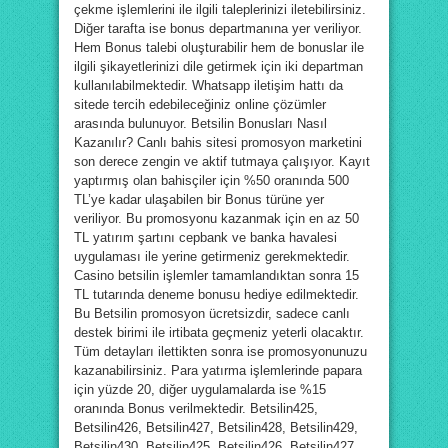
çekme işlemlerini ile ilgili taleplerinizi iletebilirsiniz.
Diğer tarafta ise bonus departmanına yer veriliyor.
Hem Bonus talebi oluşturabilir hem de bonuslar ile
ilgili şikayetlerinizi dile getirmek için iki departman
kullanılabilmektedir. Whatsapp iletişim hattı da
sitede tercih edebileceğiniz online çözümler
arasında bulunuyor. Betsilin Bonusları Nasıl
Kazanılır? Canlı bahis sitesi promosyon marketini
son derece zengin ve aktif tutmaya çalışıyor. Kayıt
yaptırmış olan bahisçiler için %50 oranında 500
TL’ye kadar ulaşabilen bir Bonus türüne yer
veriliyor. Bu promosyonu kazanmak için en az 50
TL yatırım şartını cepbank ve banka havalesi
uygulaması ile yerine getirmeniz gerekmektedir.
Casino betsilin işlemler tamamlandıktan sonra 15
TL tutarında deneme bonusu hediye edilmektedir.
Bu Betsilin promosyon ücretsizdir, sadece canlı
destek birimi ile irtibata geçmeniz yeterli olacaktır.
Tüm detayları ilettikten sonra ise promosyonunuzu
kazanabilirsiniz. Para yatırma işlemlerinde papara
için yüzde 20, diğer uygulamalarda ise %15
oranında Bonus verilmektedir. Betsilin425,
Betsilin426, Betsilin427, Betsilin428, Betsilin429,
Betsilin430, Betsilin425, Betsilin426, Betsilin427,