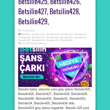
Betsilin425, Betsilin426,
Betsilin427, Betsilin428,
Betsilin429,
01/10/2023
Betsilin
,
Betsilin Giriş
,
Betsilin425
,
Betsilin426
,
Betsilin427
,
Betsilin428
,
Betsilin429
,
Betsilin430
,
Betsilin431
,
Betsilin432
,
Betsilin433
,
Betsilin434
,
Betsilin435
,
Betsilin436
14,490 Görüntülenme
Betsilin bahis sitesinin yeni giriş adresi Betsilin425,
Betsilin426, Betsilin427, Betsilin428, Betsilin429,
Betsilin430, Betsilin431, Betsilin32, Betsilin433,
Betsilin34, Betsilin435, Betsilin436 oldu.
Betsilin424 giriş adresi kapatıldı. Betsilin 425 yeni