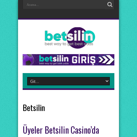
Betsilin
Üyeler Betsilin Casino’da