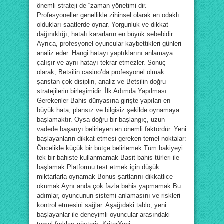
önemli strateji de “zaman yönetimi”dir.
Profesyoneller genellikle zihinsel olarak en odaklı
oldukları saatlerde oynar. Yorgunluk ve dikkat
dağınıklığı, hatalı kararların en büyük sebebidir.
Ayrıca, profesyonel oyuncular kaybettikleri günleri
analiz eder. Hangi hatayı yaptıklarını anlamaya
çalışır ve aynı hatayı tekrar etmezler. Sonuç
olarak, Betsilin casino’da profesyonel olmak
şanstan çok disiplin, analiz ve Betsilin doğru
stratejilerin birleşimidir. İlk Adımda Yapılması
Gerekenler Bahis dünyasına girişte yapılan en
büyük hata, plansız ve bilgisiz şekilde oynamaya
başlamaktır. Oysa doğru bir başlangıç, uzun
vadede başarıyı belirleyen en önemli faktördür. Yeni
başlayanların dikkat etmesi gereken temel noktalar:
Öncelikle küçük bir bütçe belirlemek Tüm bakiyeyi
tek bir bahiste kullanmamak Basit bahis türleri ile
başlamak Platformu test etmek için düşük
miktarlarla oynamak Bonus şartlarını dikkatlice
okumak Aynı anda çok fazla bahis yapmamak Bu
adımlar, oyuncunun sistemi anlamasını ve riskleri
kontrol etmesini sağlar. Aşağıdaki tablo, yeni
başlayanlar ile deneyimli oyuncular arasındaki