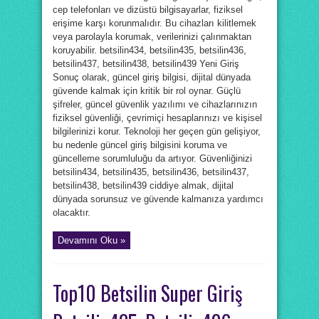
cep telefonları ve dizüstü bilgisayarlar, fiziksel
erişime karşı korunmalıdır. Bu cihazları kilitlemek
veya parolayla korumak, verilerinizi çalınmaktan
koruyabilir. betsilin434, betsilin435, betsilin436,
betsilin437, betsilin438, betsilin439 Yeni Giriş
Sonuç olarak, güncel giriş bilgisi, dijital dünyada
güvende kalmak için kritik bir rol oynar. Güçlü
şifreler, güncel güvenlik yazılımı ve cihazlarınızın
fiziksel güvenliği, çevrimiçi hesaplarınızı ve kişisel
bilgilerinizi korur. Teknoloji her geçen gün gelişiyor,
bu nedenle güncel giriş bilgisini koruma ve
güncelleme sorumluluğu da artıyor. Güvenliğinizi
betsilin434, betsilin435, betsilin436, betsilin437,
betsilin438, betsilin439 ciddiye almak, dijital
dünyada sorunsuz ve güvende kalmanıza yardımcı
olacaktır.
Devamını Oku »
Top10 Betsilin Super Giriş