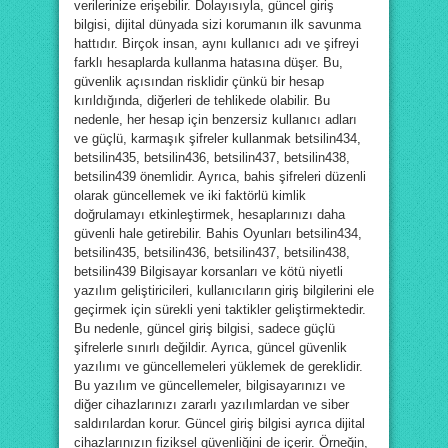
verilerinize erişebilir. Dolayısıyla, güncel giriş
bilgisi, dijital dünyada sizi korumanın ilk savunma
hattıdır. Birçok insan, aynı kullanıcı adı ve şifreyi
farklı hesaplarda kullanma hatasına düşer. Bu,
güvenlik açısından risklidir çünkü bir hesap
kırıldığında, diğerleri de tehlikede olabilir. Bu
nedenle, her hesap için benzersiz kullanıcı adları
ve güçlü, karmaşık şifreler kullanmak betsilin434,
betsilin435, betsilin436, betsilin437, betsilin438,
betsilin439 önemlidir. Ayrıca, bahis şifreleri düzenli
olarak güncellemek ve iki faktörlü kimlik
doğrulamayı etkinleştirmek, hesaplarınızı daha
güvenli hale getirebilir. Bahis Oyunları betsilin434,
betsilin435, betsilin436, betsilin437, betsilin438,
betsilin439 Bilgisayar korsanları ve kötü niyetli
yazılım geliştiricileri, kullanıcıların giriş bilgilerini ele
geçirmek için sürekli yeni taktikler geliştirmektedir.
Bu nedenle, güncel giriş bilgisi, sadece güçlü
şifrelerle sınırlı değildir. Ayrıca, güncel güvenlik
yazılımı ve güncellemeleri yüklemek de gereklidir.
Bu yazılım ve güncellemeler, bilgisayarınızı ve
diğer cihazlarınızı zararlı yazılımlardan ve siber
saldırılardan korur. Güncel giriş bilgisi ayrıca dijital
cihazlarınızın fiziksel güvenliğini de içerir. Örneğin,