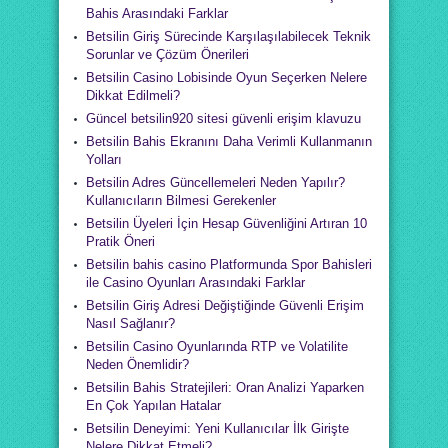
Bahis Arasındaki Farklar
Betsilin Giriş Sürecinde Karşılaşılabilecek Teknik
Sorunlar ve Çözüm Önerileri
Betsilin Casino Lobisinde Oyun Seçerken Nelere
Dikkat Edilmeli?
Güncel betsilin920 sitesi güvenli erişim klavuzu
Betsilin Bahis Ekranını Daha Verimli Kullanmanın
Yolları
Betsilin Adres Güncellemeleri Neden Yapılır?
Kullanıcıların Bilmesi Gerekenler
Betsilin Üyeleri İçin Hesap Güvenliğini Artıran 10
Pratik Öneri
Betsilin bahis casino Platformunda Spor Bahisleri
ile Casino Oyunları Arasındaki Farklar
Betsilin Giriş Adresi Değiştiğinde Güvenli Erişim
Nasıl Sağlanır?
Betsilin Casino Oyunlarında RTP ve Volatilite
Neden Önemlidir?
Betsilin Bahis Stratejileri: Oran Analizi Yaparken
En Çok Yapılan Hatalar
Betsilin Deneyimi: Yeni Kullanıcılar İlk Girişte
Nelere Dikkat Etmeli?