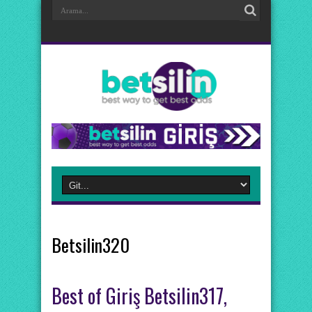
Betsilin320
Best of Giriş Betsilin317,