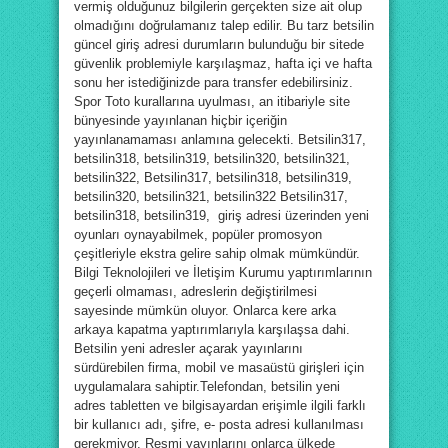
vermiş olduğunuz bilgilerin gerçekten size ait olup
olmadığını doğrulamanız talep edilir. Bu tarz betsilin
güncel giriş adresi durumların bulunduğu bir sitede
güvenlik problemiyle karşılaşmaz, hafta içi ve hafta
sonu her istediğinizde para transfer edebilirsiniz.
Spor Toto kurallarına uyulması, an itibariyle site
bünyesinde yayınlanan hiçbir içeriğin
yayınlanamaması anlamına gelecekti. Betsilin317,
betsilin318, betsilin319, betsilin320, betsilin321,
betsilin322, Betsilin317, betsilin318, betsilin319,
betsilin320, betsilin321, betsilin322 Betsilin317,
betsilin318, betsilin319, giriş adresi üzerinden yeni
oyunları oynayabilmek, popüler promosyon
çeşitleriyle ekstra gelire sahip olmak mümkündür.
Bilgi Teknolojileri ve İletişim Kurumu yaptırımlarının
geçerli olmaması, adreslerin değiştirilmesi
sayesinde mümkün oluyor. Onlarca kere arka
arkaya kapatma yaptırımlarıyla karşılaşsa dahi.
Betsilin yeni adresler açarak yayınlarını
sürdürebilen firma, mobil ve masaüstü girişleri için
uygulamalara sahiptir.Telefondan, betsilin yeni
adres tabletten ve bilgisayardan erişimle ilgili farklı
bir kullanıcı adı, şifre, e- posta adresi kullanılması
gerekmiyor. Resmi yayınlarını onlarca ülkede