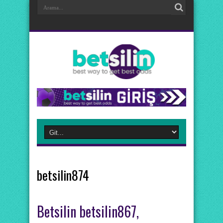
betsilin874
Betsilin betsilin867,