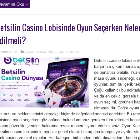
evamını Oku »
etsilin Casino Lobisinde Oyun Seçerken Nele
dilmeli?
29/06/2026
casino rehberi
93 Görüntülenme
Betsilin casino lobisine i
karşınıza çıkan manzara
de bunaltıcı olabilir. Yüz
masa oyunu seçeneği, can
oyunlar; tüm bu içerik tek
Çoğu kullanıcı bu noktada
ya da en çekici görsele t
oyun seçimi, görünen kada
olmamalıdır. Doğru oyunu
rzınızı ve beklentilerinizi gerçekçi biçimde değerlendirmenizi gerektirir. Bu re
bisinde oyun seçerken göz önünde bulundurmanız gereken tüm kriterleri kapsa
sino güvenlik işlemleri hakkında resmi rehberi ziyaret edebilirsiniz. Oyun Kate
tsilin casino lobisindeki oyunlar genel olarak birkaç ana kategoriye ayrılır: sl
nlı casino ve özel oyunlar. Her kategori, birbirinden farklı dinamiklere, beceri