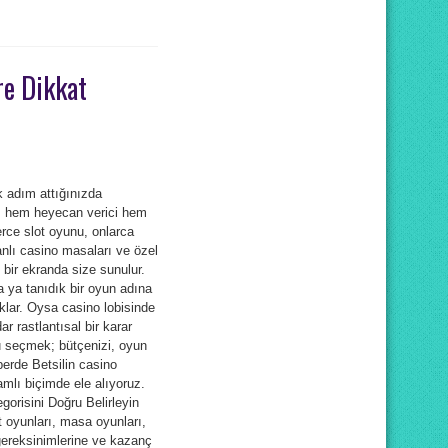
re Dikkat
lk adım attığınızda
, hem heyecan verici hem
lerce slot oyunu, onlarca
lı casino masaları ve özel
 bir ekranda size sunulur.
 ya tanıdık bir oyun adına
ıklar. Oysa casino lobisinde
r rastlantısal bir karar
 seçmek; bütçenizi, oyun
hberde Betsilin casino
mlı biçimde ele alıyoruz.
gorisini Doğru Belirleyin
ot oyunları, masa oyunları,
 gereksinimlerine ve kazanç