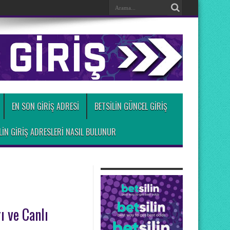
EN SON GIRIŞ ADRESI
BETSILIN GÜNCEL GIRIŞ
LIN GIRIŞ ADRESLERI NASIL BULUNUR
ı ve Canlı