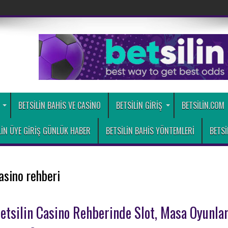
BETSILIN BAHIS VE CASINO
BETSILIN GIRIŞ
BETSILIN.COM
LIN ÜYE GIRIŞ GÜNLÜK HABER
BETSILIN BAHIS YÖNTEMLERI
BETSI
asino rehberi
etsilin Casino Rehberinde Slot, Masa Oyunlar