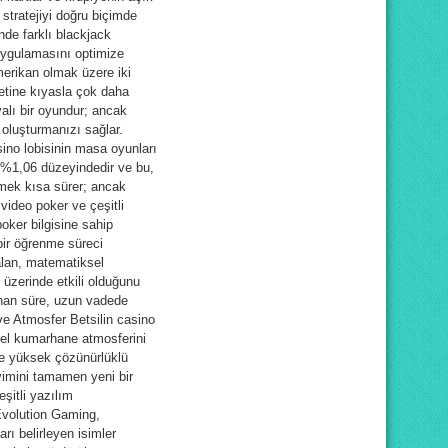
 stratejiyi doğru biçimde
inde farklı blackjack
i uygulamasını optimize
merikan olmak üzere iki
uletine kıyasla çok daha
alı bir oyundur; ancak
 oluşturmanızı sağlar.
ino lobisinin masa oyunları
 %1,06 düzeyindedir ve bu,
nmek kısa sürer; ancak
 video poker ve çeşitli
poker bilgisine sahip
bir öğrenme süreci
 alan, matematiksel
üzerinde etkili olduğunu
canan süre, uzun vadede
 ve Atmosfer Betsilin casino
ksel kumarhane atmosferini
 ve yüksek çözünürlüklü
yimini tamamen yeni bir
eşitli yazılım
Evolution Gaming,
rı belirleyen isimler