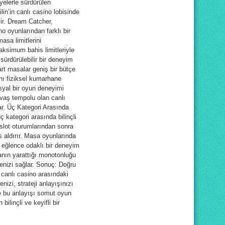
yelerle sürdürülen
lin’in canlı casino lobisinde
lir. Dream Catcher,
 oyunlarından farklı bir
asa limitlerini
aksimum bahis limitleriyle
sürdürülebilir bir deneyim
rt masalar geniş bir bütçe
ını fiziksel kumarhane
syal bir oyun deneyimi
yavaş tempolu olan canlı
kar. Üç Kategori Arasında
 kategori arasında bilinçli
slot oturumlarından sonra
aldırır. Masa oyunlarında
e eğlence odaklı bir deneyim
manın yarattığı monotonluğu
menizi sağlar. Sonuç: Doğru
 canlı casino arasındaki
nizi, strateji anlayışınızı
ve bu anlayışı somut oyun
ilinçli ve keyifli bir