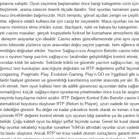
pılarına sahiptir. Oyun seçimine başlamadan önce hangi kategorinin sizin iç
tleştirmek, arama sürecini önemli ölçüde daraltır. Slot oyunları tamamen şans
nucu öncekilerden bağımsızdır. Hızlı tempolu, görsel açıdan zengin ve çeşitl
otlar, eğlence odaklı kullanıcılar için cazip bir seçenektir. Masa oyunları ise t
narını minimize etme imkânı sunar; blackjack, rulet ve bakara bu kategorinin ö
nlı casino masaları, gerçek krupiyelerle fiziksel bir kumarhane atmosferini dij
r deneyim arayanlar için idealdir. Casino adres güncellemesinde yine aynı oyunla
sino lobisinde yüzlerce oyun arasından doğru seçimi yapmak, hem eğlence d
rimliliğini doğrudan etkiler. Yazılım Sağlayıcısını Araştırın Betsilin casino l
ce o oyunun hangi yazılım sağlayıcısı tarafından geliştirildiğini kontrol etmek
ısından kritik bir adımdır. Sektörde köklü ve güvenilir yazılım sağlayıcıları, oyu
ğımsız test kuruluşları aracılığıyla doğrulatır ve RTP değerlerini şeffaf biçim
crogaming, Pragmatic Play, Evolution Gaming, Play’n GO ve Yggdrasil gibi sa
llardır faaliyet gösteren ve güvenilirliği kanıtlanmış isimler arasında yer alır. B
rcih etmek, hem oyun kalitesi hem de adillik güvencesi açısından daha sağlam
nımadığınız küçük sağlayıcıların oyunlarına yönelmeden önce kısa bir araştı
neyimle karşılaşma riskini azaltır. RTP Değerini Kontrol Edin Betsilin casino 
tematiksel boyutunu oluşturan RTP (Return to Player), uzun vadede bir oyun
ri ödediğini gösterir. Bu değer ne kadar yüksekse teorik olarak ev kenarı o k
çiminde RTP değerini kontrol etmek için oyunun bilgi paneline ya da yardım
terlidir. Çoğu kaliteli oyun bu bilgiyi şeffaf biçimde sunar. Genel bir kural ol
hip oyunlar rekabetçi koşullar sunarken %94’ün altındaki oyunlar uzun vaded
zla baskı oluşturur. Ancak RTP’nin kısa vadeli oturum sonuçlarını garanti etm