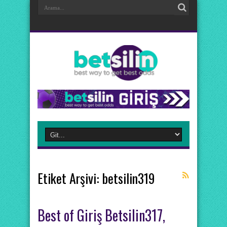
Etiket Arşivi:
betsilin319
Best of Giriş Betsilin317,