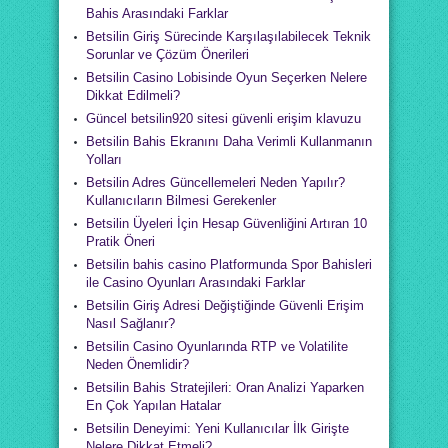
Bahis Arasındaki Farklar
Betsilin Giriş Sürecinde Karşılaşılabilecek Teknik
Sorunlar ve Çözüm Önerileri
Betsilin Casino Lobisinde Oyun Seçerken Nelere
Dikkat Edilmeli?
Güncel betsilin920 sitesi güvenli erişim klavuzu
Betsilin Bahis Ekranını Daha Verimli Kullanmanın
Yolları
Betsilin Adres Güncellemeleri Neden Yapılır?
Kullanıcıların Bilmesi Gerekenler
Betsilin Üyeleri İçin Hesap Güvenliğini Artıran 10
Pratik Öneri
Betsilin bahis casino Platformunda Spor Bahisleri
ile Casino Oyunları Arasındaki Farklar
Betsilin Giriş Adresi Değiştiğinde Güvenli Erişim
Nasıl Sağlanır?
Betsilin Casino Oyunlarında RTP ve Volatilite
Neden Önemlidir?
Betsilin Bahis Stratejileri: Oran Analizi Yaparken
En Çok Yapılan Hatalar
Betsilin Deneyimi: Yeni Kullanıcılar İlk Girişte
Nelere Dikkat Etmeli?