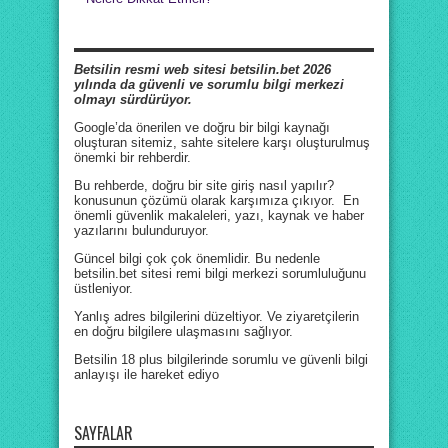
Betsilin resmi web sitesi betsilin.bet 2026
yılında da güvenli ve sorumlu bilgi merkezi
olmayı sürdürüyor.
Google’da önerilen ve doğru bir bilgi kaynağı
oluşturan sitemiz, sahte sitelere karşı oluşturulmuş
önemki bir rehberdir.
Bu rehberde, doğru bir site giriş nasıl yapılır?
konusunun çözümü olarak karşımıza çıkıyor. En
önemli güvenlik makaleleri, yazı, kaynak ve haber
yazılarını bulunduruyor.
Güncel bilgi çok çok önemlidir. Bu nedenle
betsilin.bet sitesi remi bilgi merkezi sorumluluğunu
üstleniyor.
Yanlış adres bilgilerini düzeltiyor. Ve ziyaretçilerin
en doğru bilgilere ulaşmasını sağlıyor.
Betsilin 18 plus bilgilerinde sorumlu ve güvenli bilgi
anlayışı ile hareket ediyo
SAYFALAR